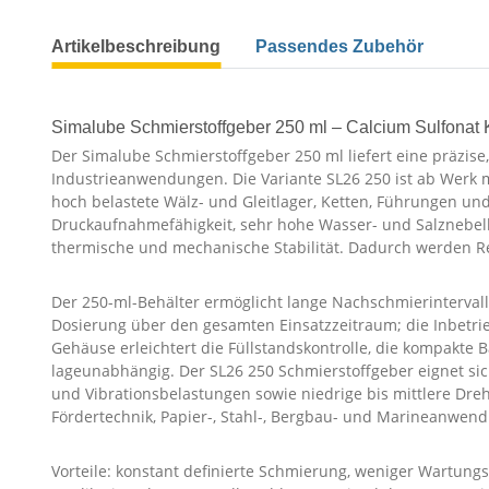
Artikelbeschreibung
Passendes Zubehör
Simalube Schmierstoffgeber 250 ml – Calcium Sulfonat 
Der Simalube Schmierstoffgeber 250 ml liefert eine präzis
Industrieanwendungen. Die Variante SL26 250 ist ab Werk mi
hoch belastete Wälz- und Gleitlager, Ketten, Führungen und 
Druckaufnahmefähigkeit, sehr hohe Wasser- und Salznebel
thermische und mechanische Stabilität. Dadurch werden Rei
Der 250-ml-Behälter ermöglicht lange Nachschmierintervalle
Dosierung über den gesamten Einsatzzeitraum; die Inbetri
Gehäuse erleichtert die Füllstandskontrolle, die kompakte 
lageunabhängig. Der SL26 250 Schmierstoffgeber eignet si
und Vibrationsbelastungen sowie niedrige bis mittlere Dreh
Fördertechnik, Papier-, Stahl-, Bergbau- und Marineanwen
Vorteile: konstant definierte Schmierung, weniger Wartun