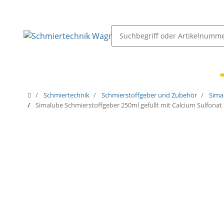
Schmiernippel & Öler
Pressen, Öler & Pumpen
Schmiertechnik
Schmierstoffgeber und Zubehör
Sima
Simalube Schmierstoffgeber 250ml gefüllt mit Calcium Sulfona