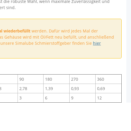
st die robuste Wahl, wenn maximale Zuverlässigkeit und
rt sind.
al wiederbefüllt
werden. Dafür wird jedes Mal der
das Gehäuse wird mit Öl/Fett neu befüllt, und anschließend
 unsere Simalube Schmierstoffgeber finden Sie
hier
90
180
270
360
3
2,78
1,39
0,93
0,69
3
6
9
12