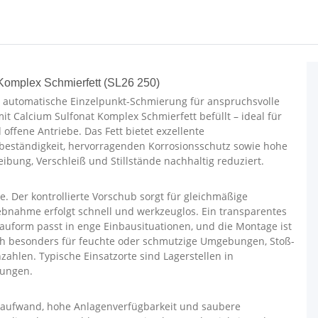
Komplex Schmierfett (SL26 250)
e, automatische Einzelpunkt-Schmierung für anspruchsvolle
t Calcium Sulfonat Komplex Schmierfett befüllt – ideal für
offene Antriebe. Das Fett bietet exzellente
beständigkeit, hervorragenden Korrosionsschutz sowie hohe
bung, Verschleiß und Stillstände nachhaltig reduziert.
. Der kontrollierte Vorschub sorgt für gleichmäßige
ebnahme erfolgt schnell und werkzeuglos. Ein transparentes
Bauform passt in enge Einbausituationen, und die Montage ist
ch besonders für feuchte oder schmutzige Umgebungen, Stoß-
zahlen. Typische Einsatzorte sind Lagerstellen in
dungen.
gsaufwand, hohe Anlagenverfügbarkeit und saubere