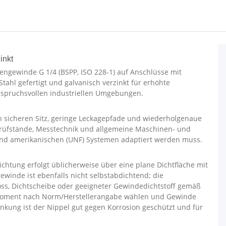
inkt
ngewinde G 1/4 (BSPP, ISO 228-1) auf Anschlüsse mit
hl gefertigt und galvanisch verzinkt für erhöhte
nspruchsvollen industriellen Umgebungen.
n sicheren Sitz, geringe Leckagepfade und wiederholgenaue
Prüfstände, Messtechnik und allgemeine Maschinen- und
und amerikanischen (UNF) Systemen adaptiert werden muss.
ichtung erfolgt üblicherweise über eine plane Dichtfläche mit
winde ist ebenfalls nicht selbstabdichtend; die
Boss, Dichtscheibe oder geeigneter Gewindedichtstoff gemäß
hmoment nach Norm/Herstellerangabe wählen und Gewinde
nkung ist der Nippel gut gegen Korrosion geschützt und für