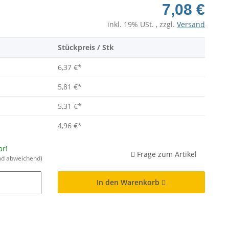
7,08 €
inkl. 19% USt. , zzgl.
Versand
Stückpreis / Stk
6,37 €
*
5,81 €
*
5,31 €
*
4,96 €
*
ar!
Frage zum Artikel
nd abweichend)
In den Warenkorb