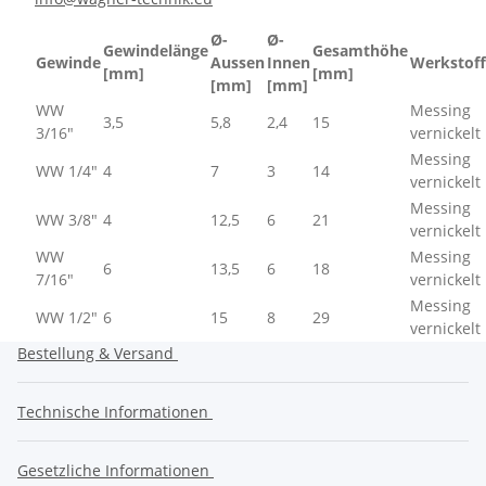
Ø-
Ø-
Gewindelänge
Gesamthöhe
Gewinde
Aussen
Innen
Werkstoff
[mm]
[mm]
[mm]
[mm]
WW
Messing
3,5
5,8
2,4
15
3/16"
vernickelt
Messing
WW 1/4"
4
7
3
14
vernickelt
Messing
WW 3/8"
4
12,5
6
21
vernickelt
WW
Messing
6
13,5
6
18
7/16"
vernickelt
Messing
WW 1/2"
6
15
8
29
vernickelt
Bestellung & Versand
Technische Informationen
Gesetzliche Informationen