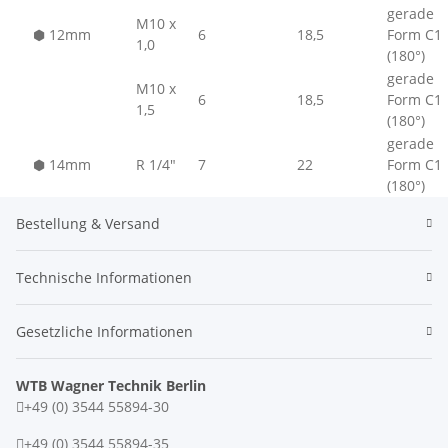
gerade
M10 x
⬢
12mm
6
18,5
Form C1
1,0
(180°)
gerade
M10 x
6
18,5
Form C1
1,5
(180°)
gerade
⬢
14mm
R 1/4"
7
22
Form C1
(180°)
Bestellung & Versand
Technische Informationen
Gesetzliche Informationen
WTB Wagner Technik Berlin
+49 (0) 3544 55894-30
+49 (0) 3544 55894-35