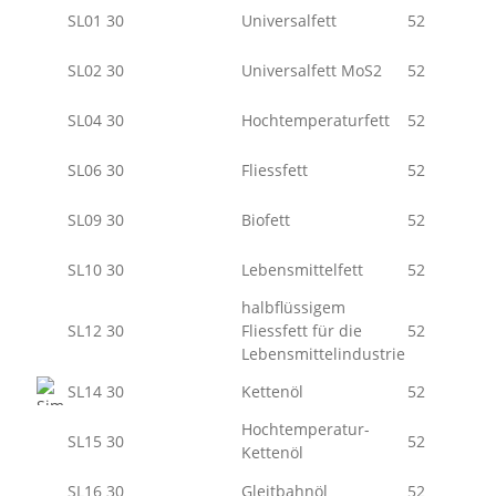
SL01 30
Universalfett
52
SL02 30
Universalfett MoS2
52
SL04 30
Hochtemperaturfett
52
SL06 30
Fliessfett
52
SL09 30
Biofett
52
SL10 30
Lebensmittelfett
52
halbflüssigem
SL12 30
Fliessfett für die
52
Lebensmittelindustrie
SL14 30
Kettenöl
52
Hochtemperatur-
SL15 30
52
Kettenöl
SL16 30
Gleitbahnöl
52