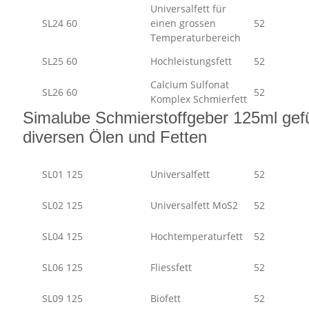
Universalfett für
SL24 60
einen grossen
52
Temperaturbereich
SL25 60
Hochleistungsfett
52
Calcium Sulfonat
SL26 60
52
Komplex Schmierfett
Simalube Schmierstoffgeber 125ml gefül
diversen Ölen und Fetten
SL01 125
Universalfett
52
SL02 125
Universalfett MoS2
52
SL04 125
Hochtemperaturfett
52
SL06 125
Fliessfett
52
SL09 125
Biofett
52