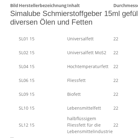
Bild
Herstellerbezeichnung
Inhalt
Durchmess
Simalube Schmierstoffgeber 15ml gefüll
diversen Ölen und Fetten
SL01 15
Universalfett
22
SL02 15
Universalfett MoS2
22
SL04 15
Hochtemperaturfett
22
SL06 15
Fliessfett
22
SL09 15
Biofett
22
SL10 15
Lebensmittelfett
22
halbflüssigem
SL12 15
Fliessfett für die
22
Lebensmittelindustrie