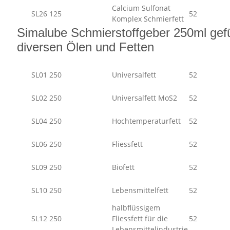
Calcium Sulfonat
SL26 125
52
Komplex Schmierfett
Simalube Schmierstoffgeber 250ml gefül
diversen Ölen und Fetten
SL01 250
Universalfett
52
SL02 250
Universalfett MoS2
52
SL04 250
Hochtemperaturfett
52
SL06 250
Fliessfett
52
SL09 250
Biofett
52
SL10 250
Lebensmittelfett
52
halbflüssigem
SL12 250
Fliessfett für die
52
Lebensmittelindustrie