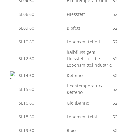
SL04 60
Hochtemperaturfett
52
SL06 60
Fliessfett
52
SL09 60
Biofett
52
SL10 60
Lebensmittelfett
52
halbflüssigem
SL12 60
Fliessfett für die
52
Lebensmittelindustrie
SL14 60
Kettenöl
52
Hochtemperatur-
SL15 60
52
Kettenöl
SL16 60
Gleitbahnöl
52
SL18 60
Lebensmittelöl
52
SL19 60
Bioöl
52