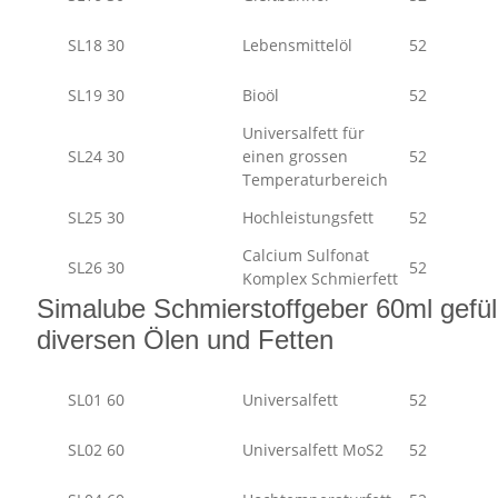
SL18 30
Lebensmittelöl
52
SL19 30
Bioöl
52
Universalfett für
SL24 30
einen grossen
52
Temperaturbereich
SL25 30
Hochleistungsfett
52
Calcium Sulfonat
SL26 30
52
Komplex Schmierfett
Simalube Schmierstoffgeber 60ml gefüll
diversen Ölen und Fetten
SL01 60
Universalfett
52
SL02 60
Universalfett MoS2
52