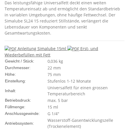
Das leistungsfähige Universalfett deckt einen weiten
Temperatureinsatz ab und ermöglicht den Standardbetrieb
in variablen Umgebungen, ohne häufige Fettwechsel. Der
Simalube SL24 15 reduziert Stillstände, verlängert die
Lebensdauer von Komponenten und senkt
Gesamtwartungskosten.
Anleitung Simalube 15ml
Erst- und
Wiederbefüllen mit Fett
0,036
kg
Gewicht / Stück:
22 mm
Durchmesser:
75 mm
Höhe:
Stufenlos 1-12 Monate
Einstellung:
Universalfett für einen grossen
Inhalt:
Temperaturbereich
max. 5 bar
Betriebsdruck:
15 ml
Füllmenge:
G 1/4"
Anschlussgewinde:
Wasserstoff-Gasentwicklungszelle
Antriebssystem:
(Trockenelement)