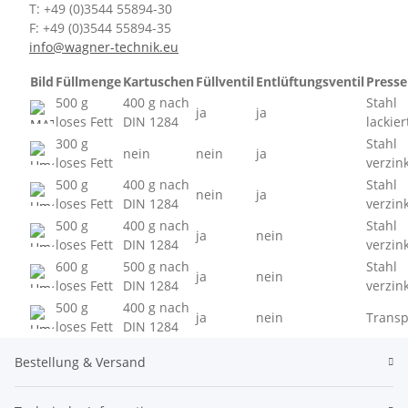
T: +49 (0)3544 55894-30
F: +49 (0)3544 55894-35
info@wagner-technik.eu
Bild
Füllmenge
Kartuschen
Füllventil
Entlüftungsventil
Presse
500 g
400 g nach
Stahl
ja
ja
loses Fett
DIN 1284
lackier
300 g
Stahl
nein
nein
ja
loses Fett
verzin
500 g
400 g nach
Stahl
nein
ja
loses Fett
DIN 1284
verzin
500 g
400 g nach
Stahl
ja
nein
loses Fett
DIN 1284
verzin
600 g
500 g nach
Stahl
ja
nein
loses Fett
DIN 1284
verzin
500 g
400 g nach
ja
nein
Transp
loses Fett
DIN 1284
Bestellung & Versand