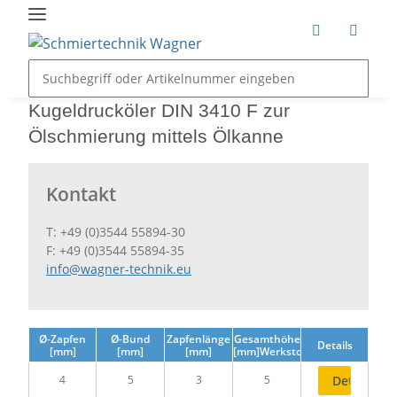
Kugeldrucköler DIN 3410 F zur
Ölschmierung mittels Ölkanne
Kontakt
T: +49 (0)3544 55894-30
F: +49 (0)3544 55894-35
info@wagner-technik.eu
Ø-Zapfen
Ø-Bund
Zapfenlänge
Gesamthöhe
Details
[mm]
[mm]
[mm]
[mm]Werkstoff
4
5
3
5
Details