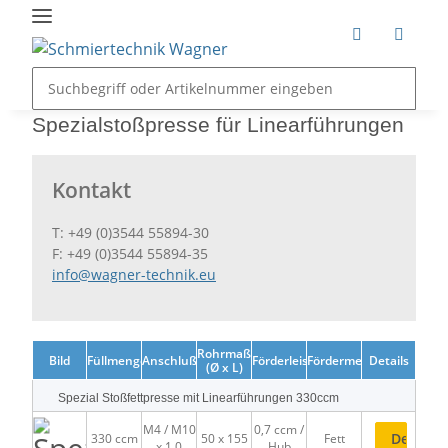
Spezialstoßpresse für Linearführungen
Kontakt
T: +49 (0)3544 55894-30
F: +49 (0)3544 55894-35
info@wagner-technik.eu
Rohrmaß
Bild
Füllmenge
Anschlußgewinde
Förderleistung
Fördermedium
Details
(Ø x L)
Spezial Stoßfettpresse mit Linearführungen 330ccm
M4 / M10
0,7 ccm /
Details
330 ccm
50 x 155
Fett
x 1,0
Hub