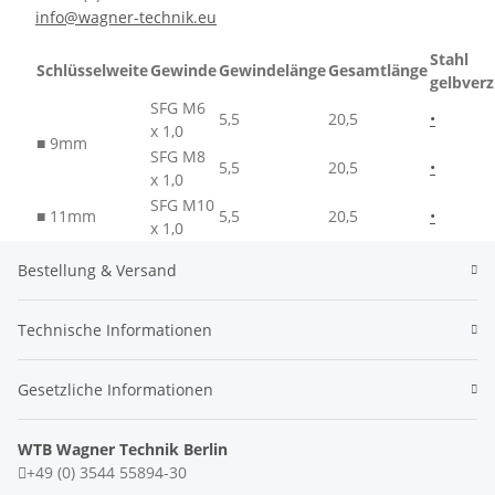
info@wagner-technik.eu
Stahl
Schlüsselweite
Gewinde
Gewindelänge
Gesamtlänge
gelbverz
SFG M6
5,5
20,5
•
x 1,0
■
9mm
SFG M8
5,5
20,5
•
x 1,0
SFG M10
■
11mm
5,5
20,5
•
x 1,0
Bestellung & Versand
Technische Informationen
Gesetzliche Informationen
WTB Wagner Technik Berlin
+49 (0) 3544 55894-30