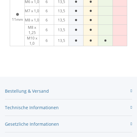
•
•
M6 x 1,0
6
13,5
•
•
M7 x 1,0
6
13,5
⬢
•
•
11mm
M8 x 1,0
6
13,5
•
•
M8 x
6
13,5
1,25
•
•
•
M10 x
6
13,5
1,0
Bestellung & Versand
Technische Informationen
Gesetzliche Informationen