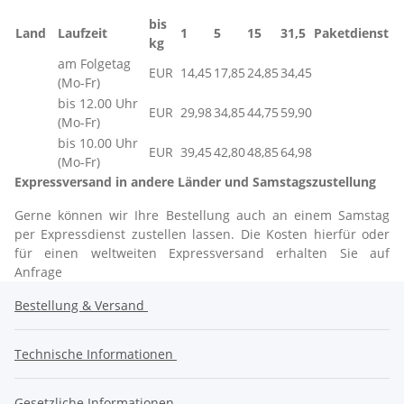
bis
Land
Laufzeit
1
5
15
31,5
Paketdienst
kg
am Folgetag
EUR
14,45
17,85
24,85
34,45
(Mo-Fr)
bis 12.00 Uhr
EUR
29,98
34,85
44,75
59,90
(Mo-Fr)
bis 10.00 Uhr
EUR
39,45
42,80
48,85
64,98
(Mo-Fr)
Expressversand in andere Länder und Samstagszustellung
Gerne können wir Ihre Bestellung auch an einem Samstag
per Expressdienst zustellen lassen. Die Kosten hierfür oder
für einen weltweiten Expressversand erhalten Sie auf
Anfrage
Bestellung & Versand
Technische Informationen
Gesetzliche Informationen