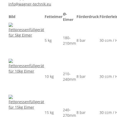
info@wagner-technik.eu
Ø-
Bild
Fetteimer
Förderdruck
Förderlei
Eimer
180-
5 kg
8 bar
30 ccm / 
210mm
210-
10 kg
8 bar
30 ccm / 
240mm
240-
15 kg
8 bar
30 ccm / 
270mm