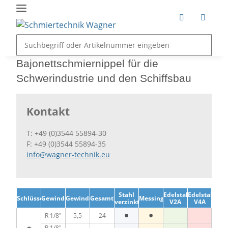
Bajonettschmiernippel für die
Schwerindustrie und den Schiffsbau
Kontakt
T: +49 (0)3544 55894-30
F: +49 (0)3544 55894-35
info@wagner-technik.eu
Stahl
Edelstahl
Edelstahl
Schlüsselweite
Gewinde
Gewindelänge
Gesamtlänge
Messing
verzinkt
V2A
V4A
•
•
R 1/8"
5,5
24
R 1/8"