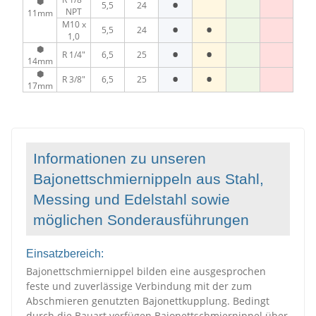
•
⬢
5,5
24
NPT
11mm
•
•
M10 x
5,5
24
1,0
•
•
⬢
R 1/4"
6,5
25
14mm
•
•
⬢
R 3/8"
6,5
25
17mm
Informationen zu unseren
Bajonettschmiernippeln aus Stahl,
Messing und Edelstahl sowie
möglichen Sonderausführungen
Einsatzbereich:
Bajonettschmiernippel bilden eine ausgesprochen
feste und zuverlässige Verbindung mit der zum
Abschmieren genutzten Bajonettkupplung. Bedingt
durch die Bauart verfügen Bajonettschmiernippel über