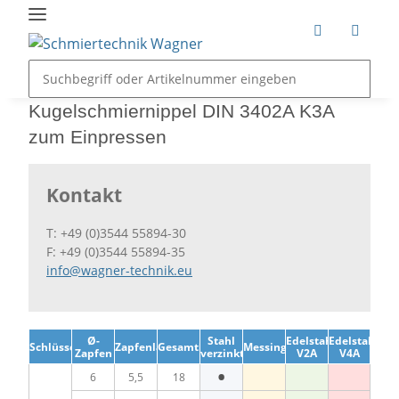
Kugelschmiernippel DIN 3402A K3A
zum Einpressen
Kontakt
T: +49 (0)3544 55894-30
F: +49 (0)3544 55894-35
info@wagner-technik.eu
Ø-
Stahl
Edelstahl
Edelstahl
Schlüsselweite
Zapfenlänge
Gesamtlänge
Messing
Zapfen
verzinkt
V2A
V4A
•
6
5,5
18