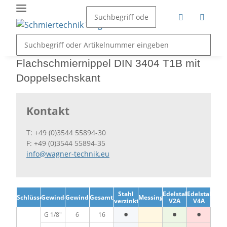
Flachschmiernippel DIN 3404 T1B mit
Doppelsechskant
Kontakt
T: +49 (0)3544 55894-30
F: +49 (0)3544 55894-35
info@wagner-technik.eu
Stahl
Edelstahl
Edelstahl
Schlüsselweite
Gewinde
Gewindelänge
Gesamtlänge
Messing
verzinkt
V2A
V4A
•
•
•
G 1/8"
6
16