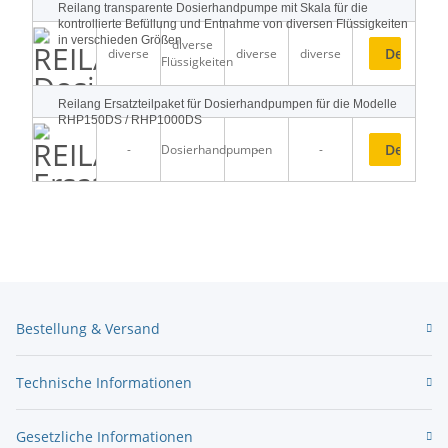
Reilang transparente Dosierhandpumpe mit Skala für die
kontrollierte Befüllung und Entnahme von diversen Flüssigkeiten
in verschieden Größen
diverse
Details
diverse
diverse
diverse
Flüssigkeiten
Reilang Ersatzteilpaket für Dosierhandpumpen für die Modelle
RHP150DS / RHP1000DS
Details
-
Dosierhandpumpen
-
-
Bestellung & Versand
Technische Informationen
Gesetzliche Informationen