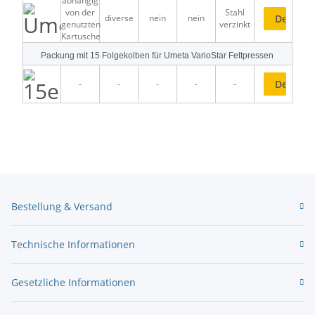
abhängig
von der
Stahl
diverse
nein
nein
Details
genutzten
verzinkt
Kartusche
Packung mit 15 Folgekolben für Umeta VarioStar Fettpressen
Details
-
-
-
-
-
Bestellung & Versand
Technische Informationen
Gesetzliche Informationen