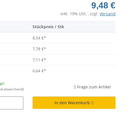
9,48 €
inkl. 19% USt. , zzgl.
Versand
Stückpreis / Stk
8,54 €
*
7,78 €
*
7,11 €
*
6,64 €
*
ar!
Frage zum Artikel
nd abweichend)
In den Warenkorb