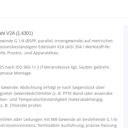
ahl V2A (1.4301)
winde G 1/4 (BSPP, parallel, Innengewinde) auf metrisches
osionsbeständigem Edelstahl V2A (AISI 304 / Werkstoff-Nr.
tik, Prozess- und Apparatebau.
25 nach ISO 965-1/-2 (Toleranzklasse 6g). Sauber gedreht,
lgenaue Montage.
m Gewinde; Abdichtung erfolgt je nach Gegenstück über
igneter Gewindedichtmittel (z. B. PTFE-Band oder anaerobe
ien- und Temperaturbeständigkeit materialabhängig;
. B. Chloride) prüfen.
Ventilen oder Leitungen mit M8-Gewinde an bestehende G 1/4-
Korrosionsresistenz, formstabile Ausführung, präzise Passung