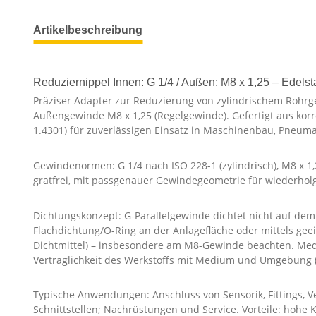
Artikelbeschreibung
Reduziernippel Innen: G 1/4 / Außen: M8 x 1,25 – Edelst
Präziser Adapter zur Reduzierung von zylindrischem Rohrge
Außengewinde M8 x 1,25 (Regelgewinde). Gefertigt aus korr
1.4301) für zuverlässigen Einsatz in Maschinenbau, Pneuma
Gewindenormen: G 1/4 nach ISO 228-1 (zylindrisch), M8 x 1,
gratfrei, mit passgenauer Gewindegeometrie für wiederho
Dichtungskonzept: G-Parallelgewinde dichtet nicht auf de
Flachdichtung/O-Ring an der Anlagefläche oder mittels gee
Dichtmittel) – insbesondere am M8-Gewinde beachten. Med
Verträglichkeit des Werkstoffs mit Medium und Umgebung (z
Typische Anwendungen: Anschluss von Sensorik, Fittings, 
Schnittstellen; Nachrüstungen und Service. Vorteile: hohe 