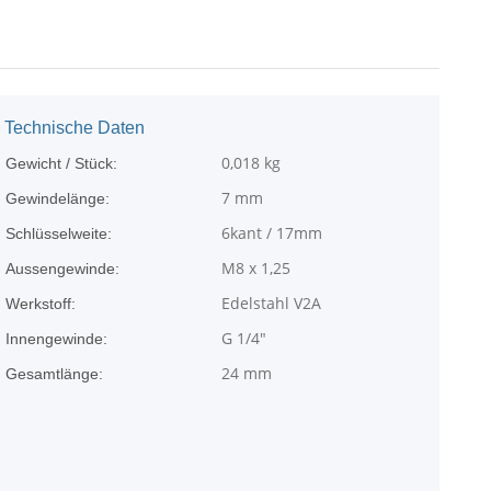
Technische Daten
0,018
kg
Gewicht / Stück:
7 mm
Gewindelänge:
6kant / 17mm
Schlüsselweite:
M8 x 1,25
Aussengewinde:
Edelstahl V2A
Werkstoff:
G 1/4"
Innengewinde:
24 mm
Gesamtlänge: