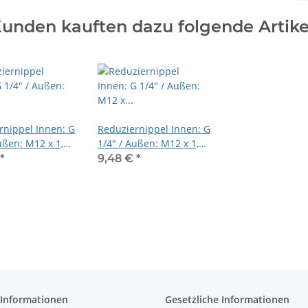
unden kauften dazu folgende Artike
rnippel Innen: G
Reduziernippel Innen: G
ußen: M12 x 1,5
1/4" / Außen: M12 x 1,5
 vernickelt
Edelstahl V2A
€
*
9,48 €
*
 Informationen
Gesetzliche Informationen