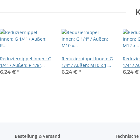
K
Reduziernippel Innen: G
Reduziernippel Innen: G
Reduzie
1/4" / Außen: R 1/8"
1/4" / Außen: M10 x 1,0
1/4" / A
Messing vernickelt
Messing vernickelt
Messing
6,24 €
*
6,24 €
*
6,24 
Bestellung & Versand
Technische