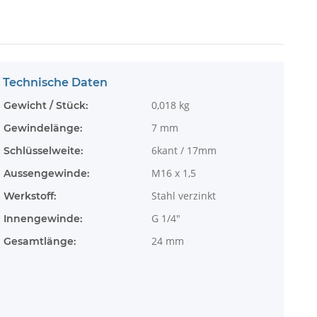
Technische Daten
0,018
kg
Gewicht / Stück:
7 mm
Gewindelänge:
6kant / 17mm
Schlüsselweite:
M16 x 1,5
Aussengewinde:
Stahl verzinkt
Werkstoff:
G 1/4"
Innengewinde:
24 mm
Gesamtlänge: