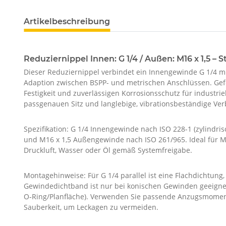
Artikelbeschreibung
Reduziernippel Innen: G 1/4 / Außen: M16 x 1,5 – S
Dieser Reduziernippel verbindet ein Innengewinde G 1/4 m
Adaption zwischen BSPP- und metrischen Anschlüssen. Gefe
Festigkeit und zuverlässigen Korrosionsschutz für industri
passgenauen Sitz und langlebige, vibrationsbeständige Ve
Spezifikation: G 1/4 Innengewinde nach ISO 228-1 (zylindris
und M16 x 1,5 Außengewinde nach ISO 261/965. Ideal für 
Druckluft, Wasser oder Öl gemäß Systemfreigabe.
Montagehinweise: Für G 1/4 parallel ist eine Flachdichtung,
Gewindedichtband ist nur bei konischen Gewinden geeignet.
O‑Ring/Planfläche). Verwenden Sie passende Anzugsmomente
Sauberkeit, um Leckagen zu vermeiden.