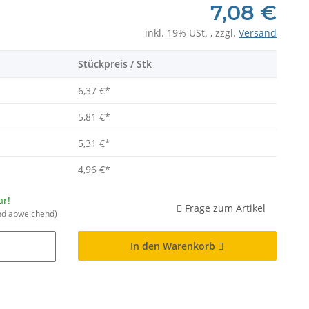
7,08 €
inkl. 19% USt. , zzgl.
Versand
Stückpreis / Stk
6,37 €
*
5,81 €
*
5,31 €
*
4,96 €
*
ar!
Frage zum Artikel
nd abweichend)
In den Warenkorb