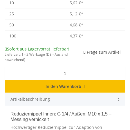
10
5,62 €
*
25
5,12 €
*
50
4,68 €
*
100
4,37 €
*
Sofort aus Lagervorrat lieferbar!
Frage zum Artikel
Lieferzeit:
1 - 2 Werktage
(DE - Ausland
abweichend)
In den Warenkorb
Artikelbeschreibung
Reduziernippel Innen: G 1/4 / Außen: M10 x 1,5 –
Messing vernickelt
Hochwertiger Reduziernippel zur Adaption von