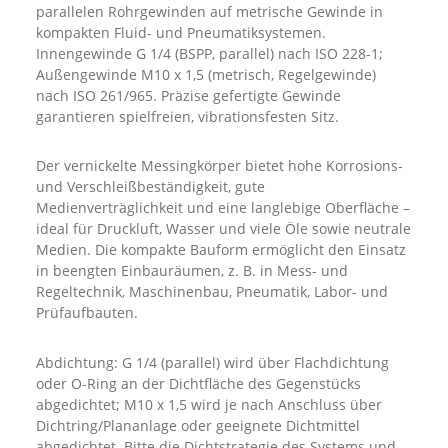
parallelen Rohrgewinden auf metrische Gewinde in
kompakten Fluid- und Pneumatiksystemen.
Innengewinde G 1/4 (BSPP, parallel) nach ISO 228-1;
Außengewinde M10 x 1,5 (metrisch, Regelgewinde)
nach ISO 261/965. Präzise gefertigte Gewinde
garantieren spielfreien, vibrationsfesten Sitz.
Der vernickelte Messingkörper bietet hohe Korrosions-
und Verschleißbeständigkeit, gute
Medienverträglichkeit und eine langlebige Oberfläche –
ideal für Druckluft, Wasser und viele Öle sowie neutrale
Medien. Die kompakte Bauform ermöglicht den Einsatz
in beengten Einbauräumen, z. B. in Mess- und
Regeltechnik, Maschinenbau, Pneumatik, Labor- und
Prüfaufbauten.
Abdichtung: G 1/4 (parallel) wird über Flachdichtung
oder O-Ring an der Dichtfläche des Gegenstücks
abgedichtet; M10 x 1,5 wird je nach Anschluss über
Dichtring/Plananlage oder geeignete Dichtmittel
abgedichtet. Bitte die Dichtstrategie des Systems und