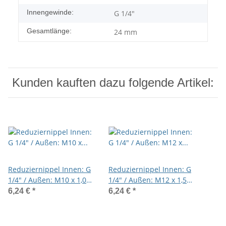
Innengewinde:
G 1/4"
Gesamtlänge:
24 mm
Kunden kauften dazu folgende Artikel:
Reduziernippel Innen: G
Reduziernippel Innen: G
1/4" / Außen: M10 x 1,0
1/4" / Außen: M12 x 1,5
Messing vernickelt
Messing vernickelt
6,24 €
*
6,24 €
*