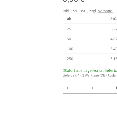
inkl. 19% USt. , zzgl.
Versand
ab
Stü
25
6,2
50
4,8
100
3,4
250
3,1
Sofort aus Lagervorrat lieferb
Lieferzeit:
1 - 2 Werktage
(DE - Ausla