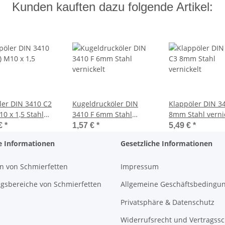
Kunden kauften dazu folgende Artikel:
ler DIN 3410 C2
Kugeldrucköler DIN
Klappöler DIN 3
10 x 1,5 Stahl
3410 F 6mm Stahl
8mm Stahl verni
elt
vernickelt
 €
*
1,57 €
*
5,49 €
*
e Informationen
Gesetzliche Informationen
n von Schmierfetten
Impressum
sbereiche von Schmierfetten
Allgemeine Geschäftsbedingu
Privatsphäre & Datenschutz
Widerrufsrecht und Vertragss