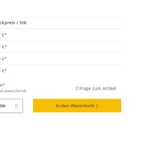
ckpreis / Stk
7 €
*
7 €
*
9 €
*
3 €
*
ar!
Frage zum Artikel
nd abweichend)
In den Warenkorb
Stk