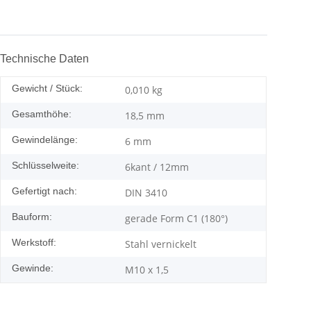
Technische Daten
Gewicht / Stück:
0,010
kg
Gesamthöhe:
18,5 mm
Gewindelänge:
6 mm
Schlüsselweite:
6kant / 12mm
Gefertigt nach:
DIN 3410
Bauform:
gerade Form C1 (180°)
Werkstoff:
Stahl vernickelt
Gewinde:
M10 x 1,5