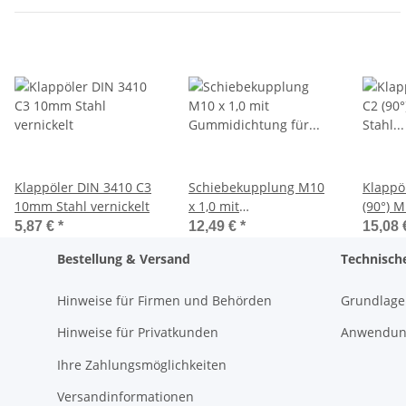
Klappöler DIN 3410 C3
Schiebekupplung M10
Klappö
10mm Stahl vernickelt
x 1,0 mit
(90°) M
Gummidichtung für
vernick
5,87 €
*
12,49 €
*
15,08
Flachschmiernippel M1,
Bestellung & Versand
Technisch
T1 (Ø16mm)
Hinweise für Firmen und Behörden
Grundlage
Hinweise für Privatkunden
Anwendung
Ihre Zahlungsmöglichkeiten
Versandinformationen