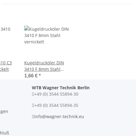
410 C3
Kugeldrucköler DIN
ckelt
3410 F 8mm Stahl
vernickelt
1,66 €
*
WTB Wagner Technik Berlin
+49 (0) 3544 55894-30
+49 (0) 3544 55894-35
ngen
info@wagner-technik.eu
chluß