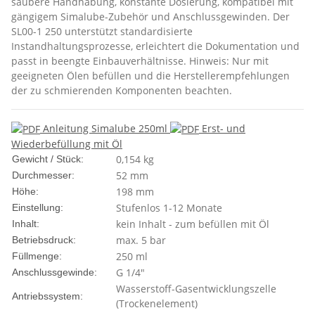
saubere Handhabung, konstante Dosierung, kompatibel mit
gängigem Simalube-Zubehör und Anschlussgewinden. Der
SL00-1 250 unterstützt standardisierte
Instandhaltungsprozesse, erleichtert die Dokumentation und
passt in beengte Einbauverhältnisse. Hinweis: Nur mit
geeigneten Ölen befüllen und die Herstellerempfehlungen
der zu schmierenden Komponenten beachten.
Anleitung Simalube 250ml
Erst- und
Wiederbefüllung mit Öl
0,154
kg
Gewicht / Stück:
52 mm
Durchmesser:
198 mm
Höhe:
Stufenlos 1-12 Monate
Einstellung:
kein Inhalt - zum befüllen mit Öl
Inhalt:
max. 5 bar
Betriebsdruck:
250 ml
Füllmenge:
G 1/4"
Anschlussgewinde:
Wasserstoff-Gasentwicklungszelle
Antriebssystem:
(Trockenelement)