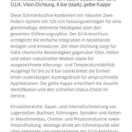
G1/4, Viton-Dichtung, 8 bar (stark), gelbe Kappe
Diese Schmierbüchse kombiniert ein robustes Zwei-
Federn-System mit 120 ccm Fassungsvermögen für eine
gleichmäßige, definierte Fettabgabe über den
gesamten Entleerungszyklus. Der G1/4-Anschluss
ermöglicht die einfache Integration in bestehende
Anlagen und Armaturen. Die Viton-Dichtung sorgt für
hohe chemische Beständigkeit gegenüber Ölen, Fetten
und vielen industriellen Medien sowie für
ausgezeichnete Alterungs- und Temperaturstabilität.
Ausgelegt für bis zu 8 bar (stark) bietet die Einheit
einen zuverlässigen Austragsdruck für anspruchsvolle
Applikationen. Die gelbe Kappe erleichtert die visuelle
Identifikation und den schnellen Status-Check im
Service.
Einsatzbereiche: Dauer- und Intervallschmierung von
Lagerstellen, Buchsen, Führungen, Spindeln und Ketten
in Maschinenbau, Chemie- und Prozessindustrie sowie
Instandhaltung. Montage direkt am Schmierpunkt oder
über geeignete Leitungen/Adapter mit G1/4-Anschluss.