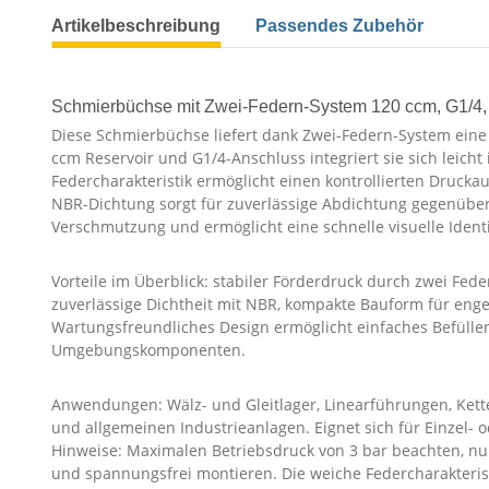
Artikelbeschreibung
Passendes Zubehör
Schmierbüchse mit Zwei-Federn-System 120 ccm, G1/4, 
Diese Schmierbüchse liefert dank Zwei-Federn-System eine
ccm Reservoir und G1/4-Anschluss integriert sie sich leich
Federcharakteristik ermöglicht einen kontrollierten Druckau
NBR-Dichtung sorgt für zuverlässige Abdichtung gegenüber
Verschmutzung und ermöglicht eine schnelle visuelle Identif
Vorteile im Überblick: stabiler Förderdruck durch zwei Fed
zuverlässige Dichtheit mit NBR, kompakte Bauform für eng
Wartungsfreundliches Design ermöglicht einfaches Befül
Umgebungskomponenten.
Anwendungen: Wälz- und Gleitlager, Linearführungen, Kett
und allgemeinen Industrieanlagen. Eignet sich für Einzel-
Hinweise: Maximalen Betriebsdruck von 3 bar beachten, nu
und spannungsfrei montieren. Die weiche Federcharakteris