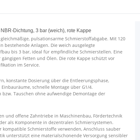
NBR-Dichtung, 3 bar (weich), rote Kappe
 gleichmäßige, pulsationsarme Schmierstoffabgabe. Mit 120
t in bestehende Anlagen. Die weich ausgelegte
fbau bis 3 bar, ideal für empfindliche Schmierstellen. Eine
 gängigen Fetten und Ölen. Die rote Kappe schützt vor
ikation im Service.
ern, konstante Dosierung über die Entleerungsphase,
e Einbauräume, schnelle Montage über G1/4.
len bzw. Tauschen ohne aufwendige Demontage der
en und offene Zahntriebe in Maschinenbau, Fördertechnik
 oder als Komponente in dezentralen Schmiersystemen.
r kompatible Schmierstoffe verwenden, Anschluss sauber
tik unterstützt eine materialschonende Versorgung sensibler