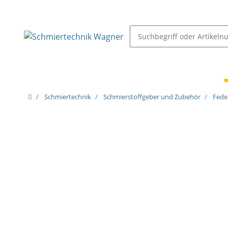
Schmiernippel & Öler
Pressen, Öler & Pumpen
Schmiertechnik
Schmierstoffgeber und Zubehör
Fede