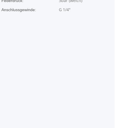
3bar (weich)
Federdruck:
G 1/4"
Anschlussgewinde: