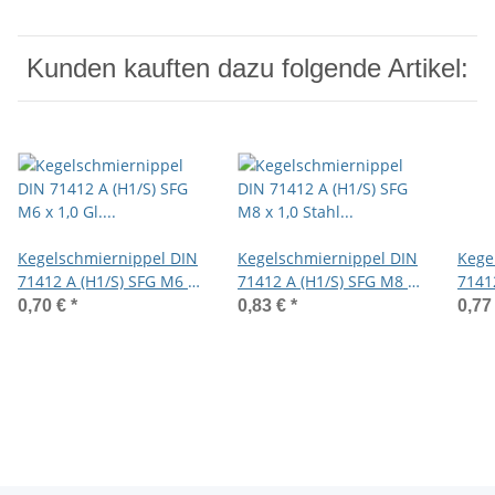
Kunden kauften dazu folgende Artikel:
Kegelschmiernippel DIN
Kegelschmiernippel DIN
Kege
71412 A (H1/S) SFG M6 x
71412 A (H1/S) SFG M8 x
7141
1,0 Gl. 4mm verzinkt
1,0 Stahl gelb verzinkt
Stahl
0,70 €
*
0,83 €
*
0,77