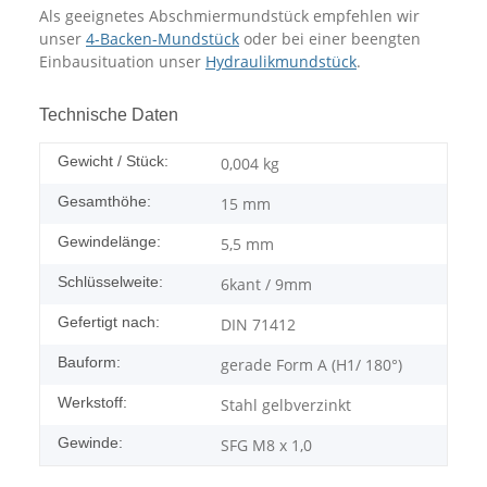
Als geeignetes Abschmiermundstück empfehlen wir
unser
4-Backen-Mundstück
oder bei einer beengten
Einbausituation unser
Hydraulikmundstück
.
Technische Daten
Gewicht / Stück:
0,004
kg
Gesamthöhe:
15 mm
Gewindelänge:
5,5 mm
Schlüsselweite:
6kant / 9mm
Gefertigt nach:
DIN 71412
Bauform:
gerade Form A (H1/ 180°)
Werkstoff:
Stahl gelbverzinkt
Gewinde:
SFG M8 x 1,0