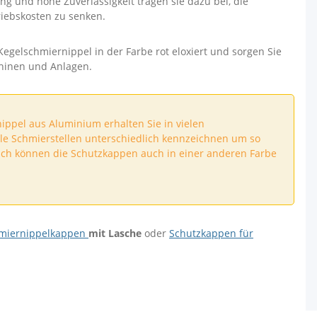
 und hohe Zuverlässigkeit tragen sie dazu bei, die
iebskosten zu senken.
egelschmiernippel in der Farbe rot eloxiert und sorgen Sie
chinen und Anlagen.
ppel aus Aluminium erhalten Sie in vielen
lle Schmierstellen unterschiedlich kennzeichnen um so
sch können die Schutzkappen auch in einer anderen Farbe
miernippelkappen
mit Lasche
oder
Schutzkappen für