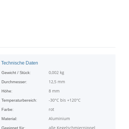
Technische Daten
0,002
kg
Gewicht / Stück:
12,5 mm
Durchmesser:
8 mm
Höhe:
-30°C bis +120°C
Temperaturbereich:
rot
Farbe:
Aluminium
Material:
alle Kegelschmiernippel
Geeignet für: