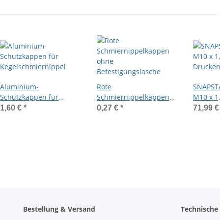
Aluminium-
Rote
SNAPST
Schutzkappen für
Schmiernippelkappen
M10 x 1,
Kegelschmiernippel
ohne
Drucken
1,60 €
*
0,27 €
*
71,99 
Befestigungslasche
Bestellung & Versand
Technische