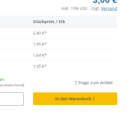
inkl. 19% USt. , zzgl.
Versand
Stückpreis / Stk
2,40 €
*
1,95 €
*
1,64 €
*
1,35 €
*
ar!
Frage zum Artikel
nd abweichend)
In den Warenkorb