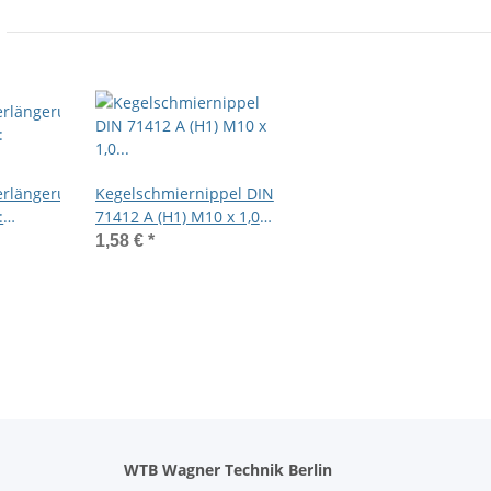
erlängerung
Kegelschmiernippel DIN
:
71412 A (H1) M10 x 1,0
Gewindelänge 7,5mm
1,58 €
*
um
Stahl verzinkt
WTB Wagner Technik Berlin