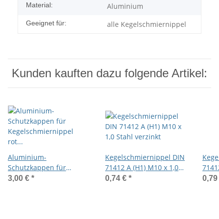
Material:
Aluminium
Geeignet für:
alle Kegelschmiernippel
Kunden kauften dazu folgende Artikel:
Aluminium-
Kegelschmiernippel DIN
Kege
Schutzkappen für
71412 A (H1) M10 x 1,0
71412
Kegelschmiernippel rot
Stahl verzinkt
zylin
3,00 €
*
0,74 €
*
0,79
eloxiert
verzi