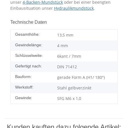
unser
4-Backen-Mundstück
oder bei einer beengten
Einbausituation unser
Hydraulikmundstück
.
Technische Daten
Gesamthöhe:
13,5 mm
Gewindelänge:
4 mm
Schlüsselweite:
6kant / 7mm
Gefertigt nach:
DIN 71412
Bauform:
gerade Form A (H1/ 180°)
Werkstoff:
Stahl gelbverzinkt
Gewinde:
SFG M6 x 1,0
Kunden kauften dazu folgende Artikel: