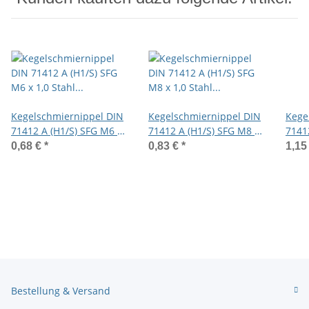
Kegelschmiernippel DIN
Kegelschmiernippel DIN
Kege
71412 A (H1/S) SFG M6 x
71412 A (H1/S) SFG M8 x
7141
1,0 Stahl gelb verzinkt
1,0 Stahl gelb verzinkt
x 1,
0,68 €
*
0,83 €
*
1,15
8mm 
Bestellung & Versand