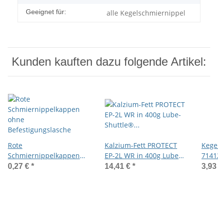
Geeignet für:
alle Kegelschmiernippel
Kunden kauften dazu folgende Artikel:
Rote
Kalzium-Fett PROTECT
Kege
Schmiernippelkappen
EP-2L WR in 400g Lube-
7141
ohne
Shuttle® Kartusche
Schaf
0,27 €
*
14,41 €
*
3,93
Befestigungslasche
verzi