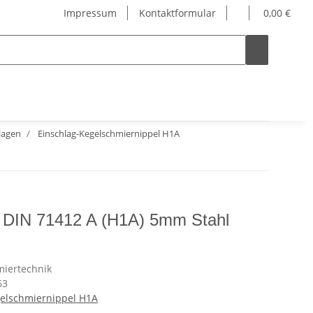
Impressum
Kontaktformular
0,00 €
lagen
Einschlag-Kegelschmiernippel H1A
l DIN 71412 A (H1A) 5mm Stahl
63
gelschmiernippel H1A