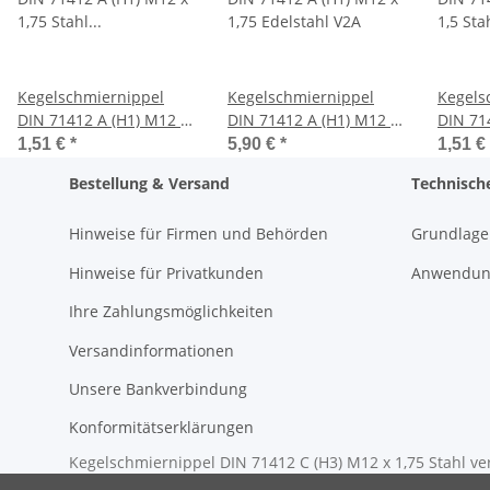
Kegelschmiernippel
Kegelschmiernippel
Kegels
DIN 71412 A (H1) M12 x
DIN 71412 A (H1) M12 x
DIN 71
1,75 Stahl verzinkt
1,75 Edelstahl V2A
1,5 Sta
1,51 €
*
5,90 €
*
1,51 €
Bestellung & Versand
Technisch
Hinweise für Firmen und Behörden
Grundlage
Hinweise für Privatkunden
Anwendung
Ihre Zahlungsmöglichkeiten
Versandinformationen
Unsere Bankverbindung
Konformitätserklärungen
Kegelschmiernippel DIN 71412 C (H3) M12 x 1,75 Stahl ve