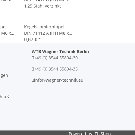
pel
Kegelschmiernippel
) M6 x
DIN 71412 A (H1) M8 x
- Stahl
1,25 Stahl verzinkt
0,67 €
*
WTB Wagner Technik Berlin
+49 (0) 3544 55894-30
+49 (0) 3544 55894-35
ngen
info@wagner-technik.eu
chluß
Powered by
JTL-Shop