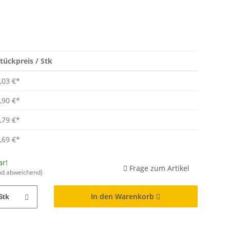
tückpreis / Stk
,03 €
*
,90 €
*
,79 €
*
,69 €
*
ar!
Frage zum Artikel
nd abweichend)
In den Warenkorb
Stk