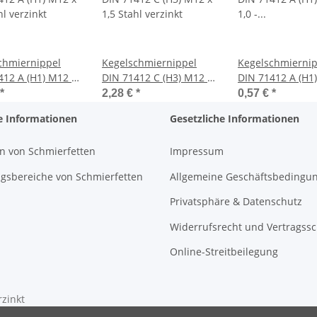
chmiernippel
Kegelschmiernippel
Kegelschmiernip
412 A (H1) M12 x
DIN 71412 C (H3) M12 x
DIN 71412 A (H1
hl verzinkt
1,5 Stahl verzinkt
1,0 - zylindrisch 
*
2,28 €
*
0,57 €
*
verzinkt
e Informationen
Gesetzliche Informationen
n von Schmierfetten
Impressum
sbereiche von Schmierfetten
Allgemeine Geschäftsbedingu
Privatsphäre & Datenschutz
Widerrufsrecht und Vertragss
Online-Streitbeilegung
rzinkt