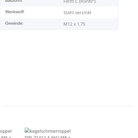
Bauform:
Form C (H3/90°)
Werkstoff:
Stahl verzinkt
Gewinde:
M12 x 1,75