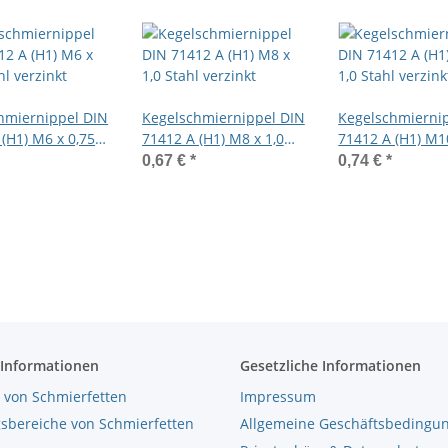
hmiernippel DIN
Kegelschmiernippel DIN
Kegelschmierni
(H1) M6 x 0,75
71412 A (H1) M8 x 1,0
71412 A (H1) M10
rzinkt
Stahl verzinkt
Stahl verzinkt
0,67 €
*
0,74 €
*
 Informationen
Gesetzliche Informationen
 von Schmierfetten
Impressum
bereiche von Schmierfetten
Allgemeine Geschäftsbedingu