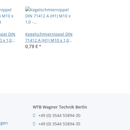
ppel DIN
Kegelschmiernippel DIN
 x 1,0
71412 A (H1) M10 x 1,0 -
zylindrisch - Stahl
0,79 €
*
verzinkt
WTB Wagner Technik Berlin
+49 (0) 3544 55894-30
ngen
+49 (0) 3544 55894-35