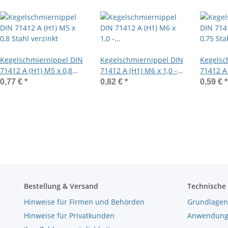
Kegelschmiernippel DIN
Kegelschmiernippel DIN
Kegelsc
71412 A (H1) M5 x 0,8
71412 A (H1) M6 x 1,0 -
71412 A 
Stahl verzinkt
zylindrisch -
Stahl ve
0,77 €
*
0,82 €
*
0,59 €
*
Gewindelänge 8mm
Stahl verzinkt
Bestellung & Versand
Technische
Hinweise für Firmen und Behörden
Grundlagen
Hinweise für Privatkunden
Anwendungs