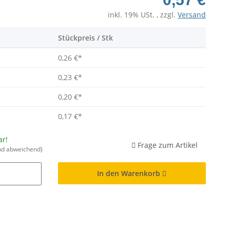
inkl. 19% USt. , zzgl.
Versand
Stückpreis / Stk
0,26 €
*
0,23 €
*
0,20 €
*
0,17 €
*
ar!
Frage zum Artikel
nd abweichend)
In den Warenkorb