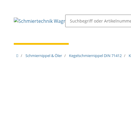
Schmiernippel & Öler
Pressen, Öler & Pumpen
Schmiernippel & Öler
Kegelschmiernippel DIN 71412
K