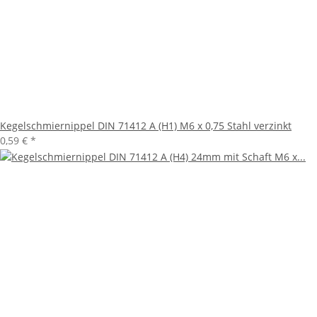
Kegelschmiernippel DIN 71412 A (H1) M6 x 0,75 Stahl verzinkt
0,59 €
*