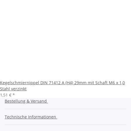
Kegelschmiernippel DIN 71412 A (H4) 29mm mit Schaft M6 x 1,0
Stahl verzinkt
1,51 €
*
Bestellung & Versand
Technische Informationen