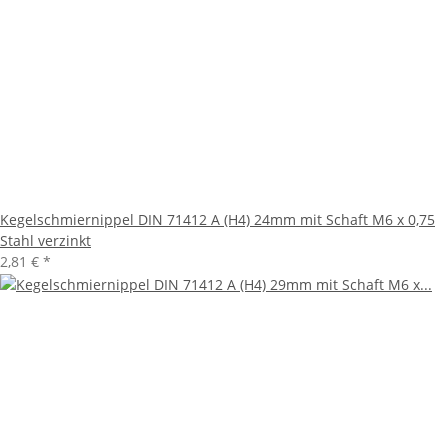
Kegelschmiernippel DIN 71412 A (H4) 24mm mit Schaft M6 x 0,75
Stahl verzinkt
2,81 €
*