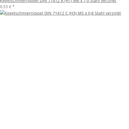
Kegelschmiernippel DIN 71412 A (H1) M6 x 1,0 Stahl verzinkt
0,53 €
*