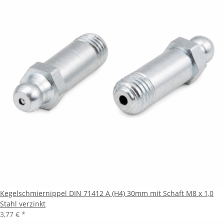
Kegelschmiernippel DIN 71412 A (H4) 30mm mit Schaft M8 x 1,0
Stahl verzinkt
3,77 €
*