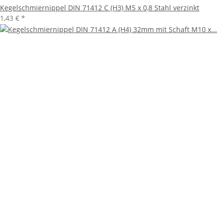
Kegelschmiernippel DIN 71412 C (H3) M5 x 0,8 Stahl verzinkt
1,43 €
*