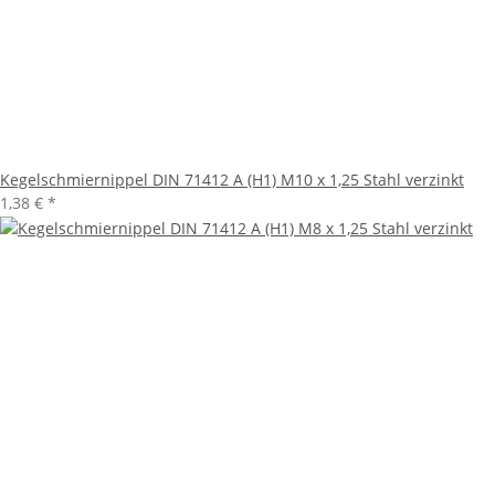
Kegelschmiernippel DIN 71412 A (H1) M10 x 1,25 Stahl verzinkt
1,38 €
*