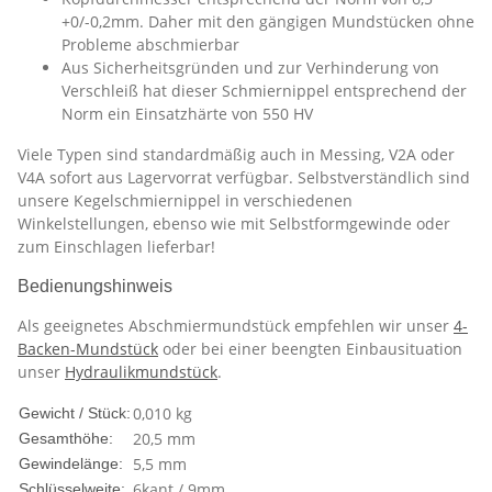
+0/-0,2mm. Daher mit den gängigen Mundstücken ohne
Probleme abschmierbar
Aus Sicherheitsgründen und zur Verhinderung von
Verschleiß hat dieser Schmiernippel entsprechend der
Norm ein Einsatzhärte von 550 HV
Viele Typen sind standardmäßig auch in Messing, V2A oder
V4A sofort aus Lagervorrat verfügbar. Selbstverständlich sind
unsere Kegelschmiernippel in verschiedenen
Winkelstellungen, ebenso wie mit Selbstformgewinde oder
zum Einschlagen lieferbar!
Bedienungshinweis
Als geeignetes Abschmiermundstück empfehlen wir unser
4-
Backen-Mundstück
oder bei einer beengten Einbausituation
unser
Hydraulikmundstück
.
0,010
kg
Gewicht / Stück:
20,5 mm
Gesamthöhe:
5,5 mm
Gewindelänge:
6kant / 9mm
Schlüsselweite: