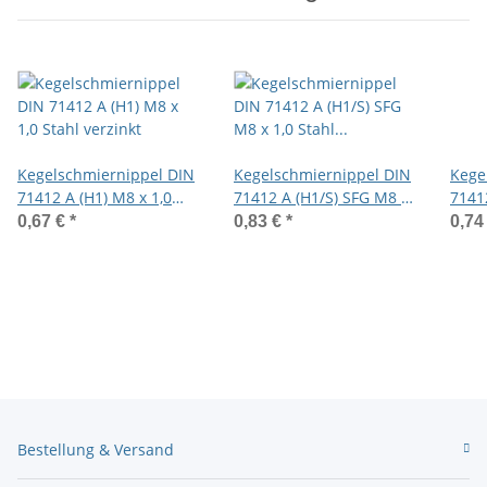
Kegelschmiernippel DIN
Kegelschmiernippel DIN
Kege
71412 A (H1) M8 x 1,0
71412 A (H1/S) SFG M8 x
7141
Stahl verzinkt
1,0 Stahl gelb verzinkt
Stahl
0,67 €
*
0,83 €
*
0,74
Bestellung & Versand