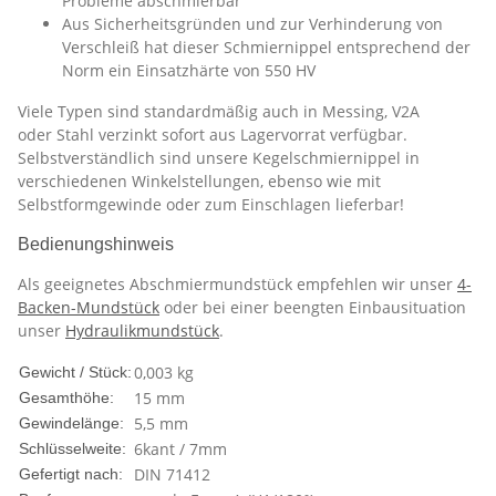
Probleme abschmierbar
Aus Sicherheitsgründen und zur Verhinderung von
Verschleiß hat dieser Schmiernippel entsprechend der
Norm ein Einsatzhärte von 550 HV
Viele Typen sind standardmäßig auch in Messing, V2A
oder Stahl verzinkt sofort aus Lagervorrat verfügbar.
Selbstverständlich sind unsere Kegelschmiernippel in
verschiedenen Winkelstellungen, ebenso wie mit
Selbstformgewinde oder zum Einschlagen lieferbar!
Bedienungshinweis
Als geeignetes Abschmiermundstück empfehlen wir unser
4-
Backen-Mundstück
oder bei einer beengten Einbausituation
unser
Hydraulikmundstück
.
0,003
kg
Gewicht / Stück:
15 mm
Gesamthöhe:
5,5 mm
Gewindelänge:
6kant / 7mm
Schlüsselweite:
DIN 71412
Gefertigt nach: