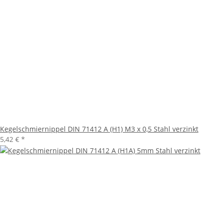
Kegelschmiernippel DIN 71412 A (H1) M3 x 0,5 Stahl verzinkt
5,42 €
*