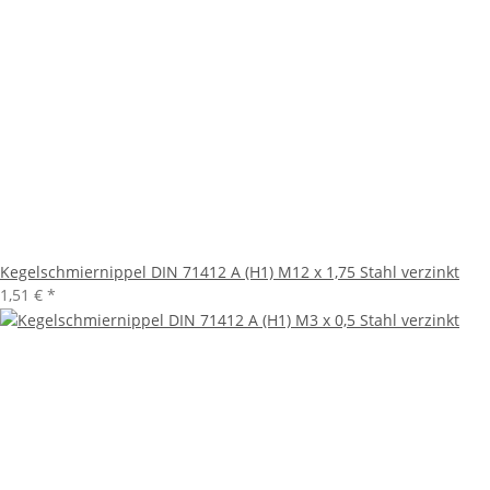
Kegelschmiernippel DIN 71412 A (H1) M12 x 1,75 Stahl verzinkt
1,51 €
*