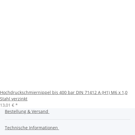
Hochdruckschmiernippel bis 400 bar DIN 71412 A (H1) M6 x 1,0
Stahl verzinkt
13,01 €
*
Bestellung & Versand
Technische Informationen