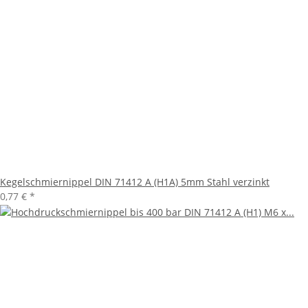
Kegelschmiernippel DIN 71412 A (H1A) 5mm Stahl verzinkt
0,77 €
*