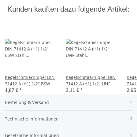
Kunden kauften dazu folgende Artikel:
Kegelschmiernippel DIN
Kegelschmiernippel DIN
Kege
71412 A (H1) 1/2" BSW
71412 A (H1) 1/2" UNF
71412
Stahl verzinkt
Stahl verzinkt
zylin
1,87 €
*
2,11 €
*
2,65
verzi
Bestellung & Versand
Technische Informationen
Gesetzliche Informationen