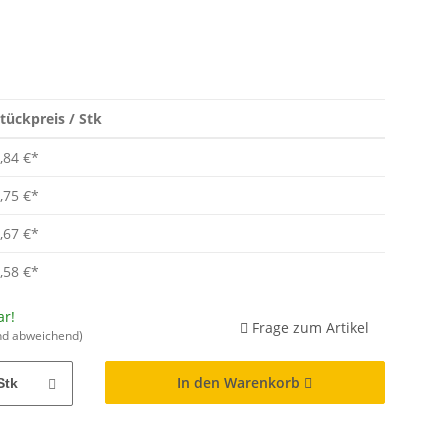
tückpreis / Stk
,84 €
*
,75 €
*
,67 €
*
,58 €
*
ar!
Frage zum Artikel
nd abweichend)
In den Warenkorb
Stk