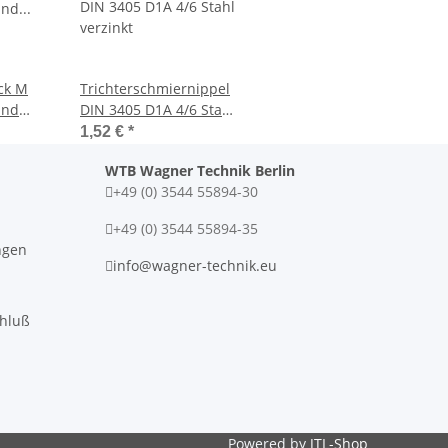
ck M
Trichterschmiernippel
und
DIN 3405 D1A 4/6 Stahl
nippel
verzinkt
1,52 €
*
WTB Wagner Technik Berlin
+49 (0) 3544 55894-30
+49 (0) 3544 55894-35
ngen
info@wagner-technik.eu
chluß
Powered by
JTL-Shop