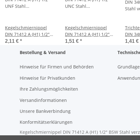
Kegelschmiernippel
Kegelschmiernippel
Tricht
DIN 71412 A (H1) 1/2"
DIN 71412 A (H1) 1/2"
DIN 34
UNF Stahl verzinkt
UNC Stahl verzinkt
Stahl v
2,11 €
*
1,51 €
*
1,41 €
Bestellung & Versand
Technisch
Hinweise für Firmen und Behörden
Grundlage
Hinweise für Privatkunden
Anwendung
Ihre Zahlungsmöglichkeiten
Versandinformationen
Unsere Bankverbindung
Konformitätserklärungen
Kegelschmiernippel DIN 71412 A (H1) 1/2" BSW Stahl verz