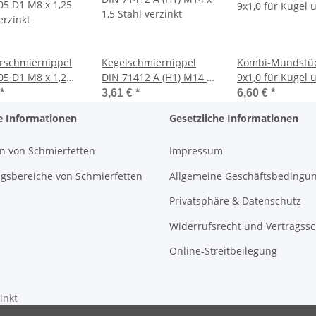
erschmiernippel
Kegelschmiernippel
Kombi-Mundstü
05 D1 M8 x 1,25
DIN 71412 A (H1) M14 x
9x1,0 für Kugel 
erzinkt
1,5 Stahl verzinkt
Trichterschmier
*
3,61 €
*
6,60 €
*
e Informationen
Gesetzliche Informationen
n von Schmierfetten
Impressum
sbereiche von Schmierfetten
Allgemeine Geschäftsbedingu
Privatsphäre & Datenschutz
Widerrufsrecht und Vertragss
Online-Streitbeilegung
inkt