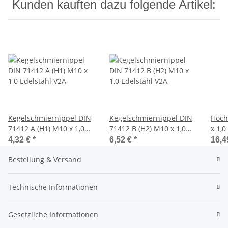
Kunden kauften dazu folgende Artikel:
Kegelschmiernippel DIN
Kegelschmiernippel DIN
Hoch
71412 A (H1) M10 x 1,0
71412 B (H2) M10 x 1,0
x 1,
Edelstahl V2A
Edelstahl V2A
415 
4,32 €
*
6,52 €
*
16,4
Bestellung & Versand
Technische Informationen
Gesetzliche Informationen