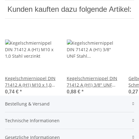
Kunden kauften dazu folgende Artikel:
Kegelschmiernippel DIN
Kegelschmiernippel DIN
Gelb
71412 A (H1) M10 x 1,0
71412 A (H1) 3/8" UNF
Schm
Stahl verzinkt
Stahl verzinkt
ohne
0,74 €
*
0,88 €
*
0,27
Befe
Bestellung & Versand
Technische Informationen
Gesetzliche Informationen