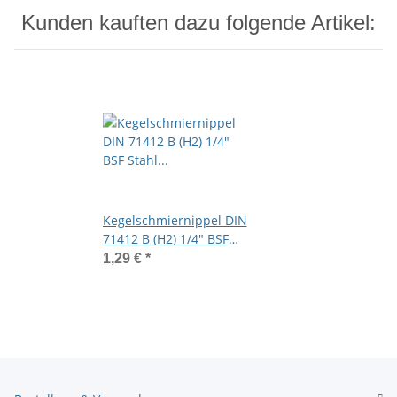
Kunden kauften dazu folgende Artikel:
Kegelschmiernippel DIN
71412 B (H2) 1/4" BSF
Stahl verzinkt
1,29 €
*