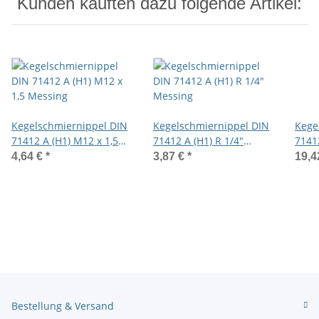
Kunden kauften dazu folgende Artikel:
Kegelschmiernippel DIN
Kegelschmiernippel DIN
Kege
71412 A (H1) M12 x 1,5
71412 A (H1) R 1/4"
71412
Messing
Messing
Edel
4,64 €
*
3,87 €
*
19,4
Bestellung & Versand