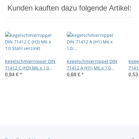
Kunden kauften dazu folgende Artikel:
Kegelschmiernippel DIN
Kegelschmiernippel DIN
Kege
71412 C (H3) M6 x 1,0
71412 A (H1) M6 x 1,0
71412
Stahl verzinkt
Gewindelänge 4mm
Stahl
0,94 €
*
0,68 €
*
0,53
Stahl verzinkt