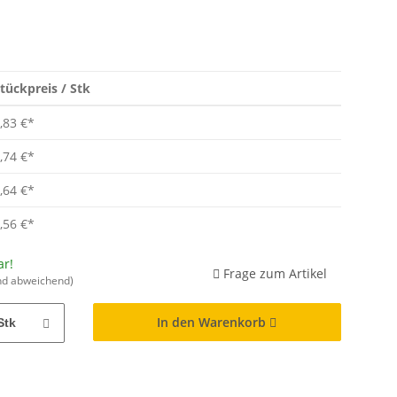
tückpreis / Stk
,83 €
*
,74 €
*
,64 €
*
,56 €
*
ar!
Frage zum Artikel
nd abweichend)
In den Warenkorb
Stk