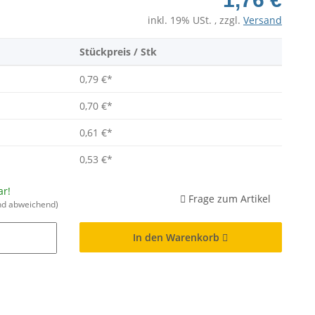
inkl. 19% USt. , zzgl.
Versand
Stückpreis / Stk
0,79 €
*
0,70 €
*
0,61 €
*
0,53 €
*
ar!
Frage zum Artikel
nd abweichend)
In den Warenkorb