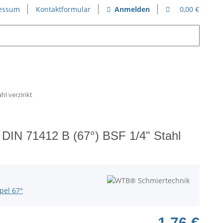
essum
Kontaktformular
Anmelden
0,00 €
hl verzinkt
 DIN 71412 B (67°) BSF 1/4" Stahl
pel 67°
1,76 €