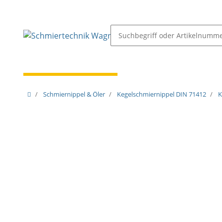
Schmiernippel & Öler
Pressen, Öler & Pumpen
Schmiernippel & Öler
Kegelschmiernippel DIN 71412
K