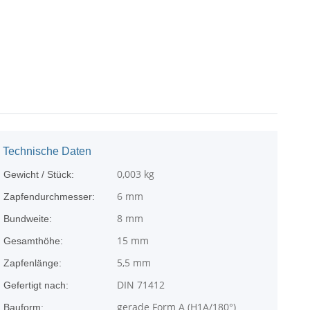
Technische Daten
0,003
kg
Gewicht / Stück:
6 mm
Zapfendurchmesser:
8 mm
Bundweite:
15 mm
Gesamthöhe:
5,5 mm
Zapfenlänge:
DIN 71412
Gefertigt nach:
gerade Form A (H1A/180°)
Bauform: