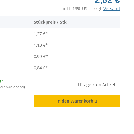
inkl. 19% USt. , zzgl.
Versand
Stückpreis / Stk
1,27 €
*
1,13 €
*
0,99 €
*
0,84 €
*
ar!
Frage zum Artikel
nd abweichend)
In den Warenkorb