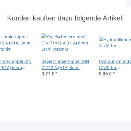
Kunden kauften dazu folgende Artikel:
hmiernippel DIN
Kegelschmiernippel DIN
Hydraulikmunds
 (H1A) 6mm
71412 A (H1A) 8mm
G1/8" für
rzinkt
Stahl verzinkt
Kegelschmierni
0,77 €
*
5,05 €
*