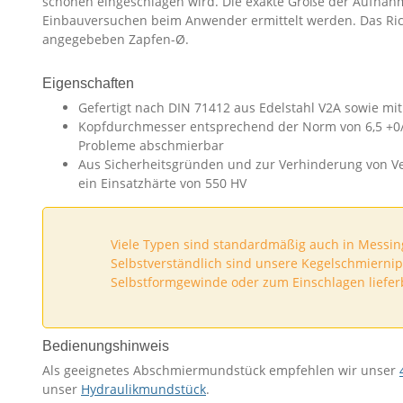
schonen eingeschlagen wird. Die exakte Größe der Aufnah
Einbauversuchen beim Anwender ermittelt werden. Das Ri
angegebeben Zapfen-Ø.
Eigenschaften
Gefertigt nach DIN 71412 aus Edelstahl V2A sowie mi
Kopfdurchmesser entsprechend der Norm von 6,5 +0
Probleme abschmierbar
Aus Sicherheitsgründen und zur Verhinderung von V
ein Einsatzhärte von 550 HV
Viele Typen sind standardmäßig auch in Messing,
Selbstverständlich sind unsere Kegelschmiernip
Selbstformgewinde oder zum Einschlagen liefer
Bedienungshinweis
Als geeignetes Abschmiermundstück empfehlen wir unser
unser
Hydraulikmundstück
.