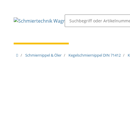
Schmiernippel & Öler
Pressen, Öler & Pumpen
Schmiernippel & Öler
Kegelschmiernippel DIN 71412
K