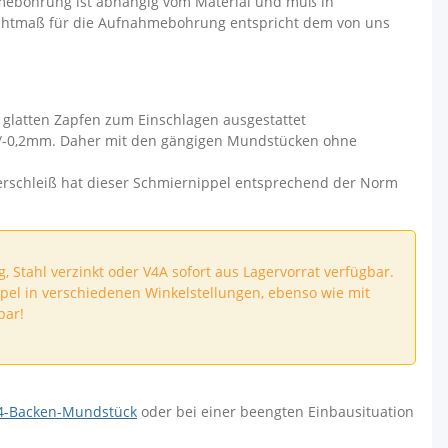
mebohrung ist abhängig vom Material und muß in
chtmaß für die Aufnahmebohrung entspricht dem von uns
t glatten Zapfen zum Einschlagen ausgestattet
/-0,2mm. Daher mit den gängigen Mundstücken ohne
erschleiß hat dieser Schmiernippel entsprechend der Norm
 Stahl verzinkt oder V4A sofort aus Lagervorrat verfügbar.
pel in verschiedenen Winkelstellungen, ebenso wie mit
bar!
4-Backen-Mundstück
oder bei einer beengten Einbausituation