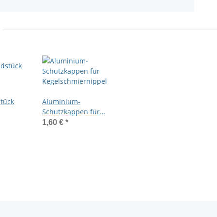
tück
Aluminium-
Schutzkappen für
ppel
Kegelschmiernippel
1,60 €
*