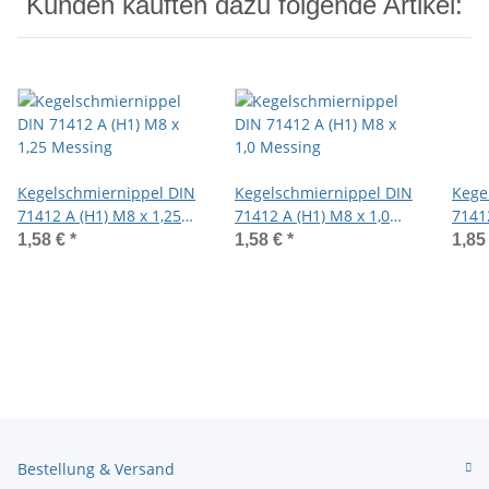
Kunden kauften dazu folgende Artikel:
Kegelschmiernippel DIN
Kegelschmiernippel DIN
Kege
71412 A (H1) M8 x 1,25
71412 A (H1) M8 x 1,0
7141
Messing
Messing
Mess
1,58 €
*
1,58 €
*
1,85
Bestellung & Versand